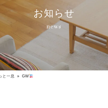
お知らせ
news
っと一息
»
GW