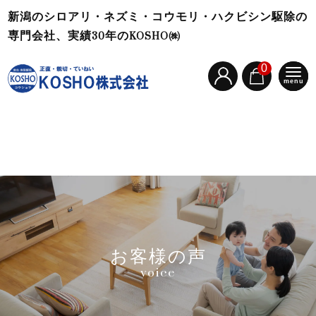
新潟のシロアリ・ネズミ・コウモリ・ハクビシン駆除の
専門会社、実績30年のKOSHO㈱
0
menu
お客様の声
voice