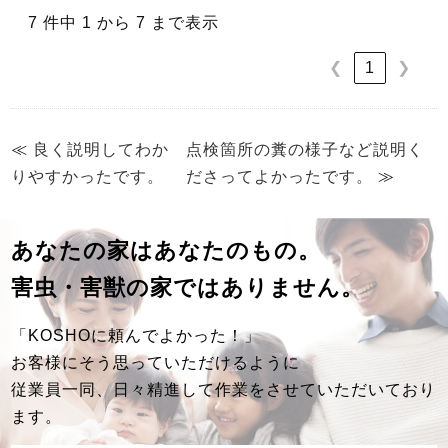
7 件中 1 から 7 まで表示
1
❮
❯
≪
良く説明してわか
点検箇所の糞の様子など説明く
りやすかったです。
ださってよかったです。
≫
あなたの家はあなたのもの。
害虫・害獣の家ではありません。
「KOSHOに頼んでよかった！」
お客様にそう思っていただけるように
従業員一同、日々精進して作業をさせていただいており
ます。