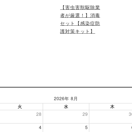
【害虫害獣駆除業
者が厳選！】消毒
セット【感染症防
護対策キット】
2026年 8月
火
水
木
28
29
3
4
5