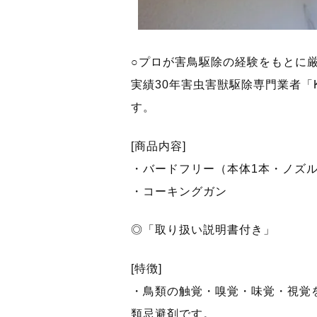
○プロが害鳥駆除の経験をもとに
実績30年害虫害獣駆除専門業者「
す。
[商品内容]
・バードフリー（本体1本・ノズル
・コーキングガン
◎「取り扱い説明書付き」
[特徴]
・鳥類の触覚・嗅覚・味覚・視覚
類忌避剤です。