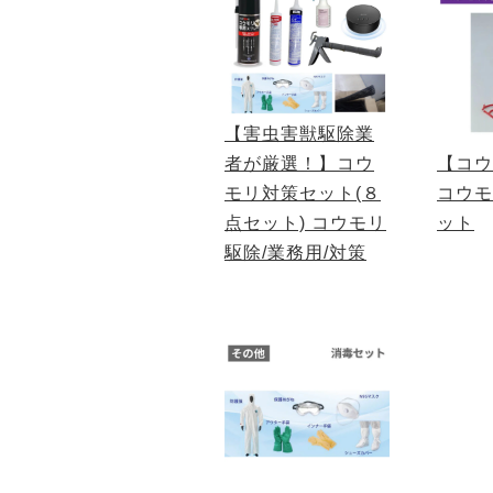
【害虫害獣駆除業
者が厳選！】コウ
【コウ
モリ対策セット(８
コウモ
点セット) コウモリ
ット
駆除/業務用/対策