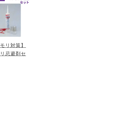
モリ対策】
リ忌避剤セ