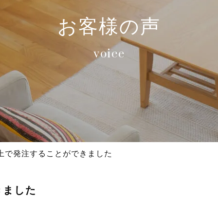
お客様の声
voice
上で発注することができました
きました