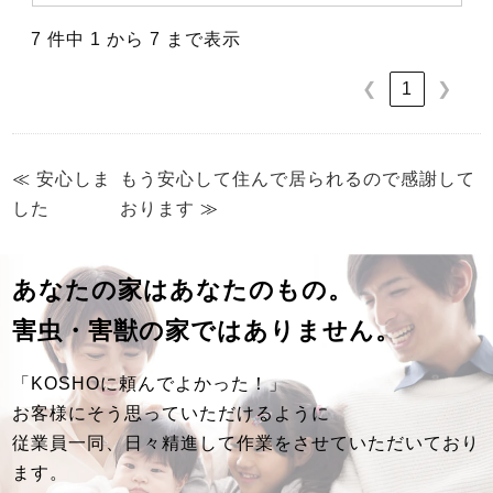
7 件中 1 から 7 まで表示
1
❮
❯
≪
安心しま
もう安心して住んで居られるので感謝して
した
おります
≫
あなたの家はあなたのもの。
害虫・害獣の家ではありません。
「KOSHOに頼んでよかった！」
お客様にそう思っていただけるように
従業員一同、日々精進して作業をさせていただいており
ます。