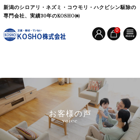
新潟のシロアリ・ネズミ・コウモリ・ハクビシン駆除の
専門会社、実績30年のKOSHO㈱
0
menu
お客様の声
voice