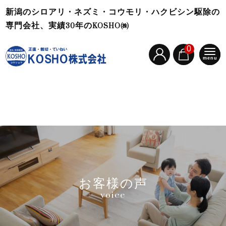
新潟のシロアリ・ネズミ・コウモリ・ハクビシン駆除の
専門会社、実績30年のKOSHO㈱
0
menu
お客様の声
voice