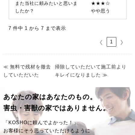
また当社に頼みたいと思いま
★★★☆
したか？
やや思う
7 件中 1 から 7 まで表示
1
❮
❯
≪
無料で残材を撤去
掃除していただいて施工前より
していただいた
キレイになりました
≫
あなたの家はあなたのもの。
害虫・害獣の家ではありません。
「KOSHOに頼んでよかった！」
お客様にそう思っていただけるように