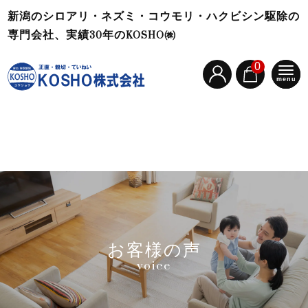
新潟のシロアリ・ネズミ・コウモリ・ハクビシン駆除の
専門会社、実績30年のKOSHO㈱
0
menu
お客様の声
voice