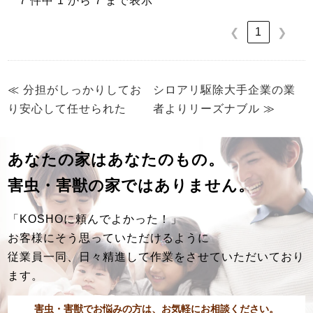
7 件中 1 から 7 まで表示
1
❮
❯
≪
分担がしっかりしてお
シロアリ駆除大手企業の業
り安心して任せられた
者よりリーズナブル
≫
あなたの家はあなたのもの。
害虫・害獣の家ではありません。
「KOSHOに頼んでよかった！」
お客様にそう思っていただけるように
従業員一同、日々精進して作業をさせていただいており
ます。
害虫・害獣でお悩みの方は、お気軽にお相談ください。