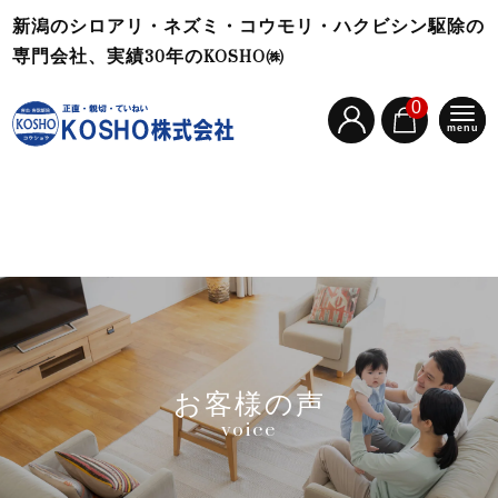
新潟のシロアリ・ネズミ・コウモリ・ハクビシン駆除の
専門会社、実績30年のKOSHO㈱
0
menu
お客様の声
voice