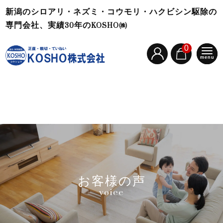
新潟のシロアリ・ネズミ・コウモリ・ハクビシン駆除の
専門会社、実績30年のKOSHO㈱
0
menu
お客様の声
voice